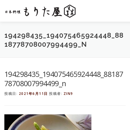
コ
ン
テ
ン
ツ
へ
BLOG
お問い合わせ
194298435_194075465924448_88
ス
18778708007994499_N
キ
ッ
プ
194298435_194075465924448_88187
78708007994499_n
投稿日:
2021年6月11日
投稿者:
ZIN9