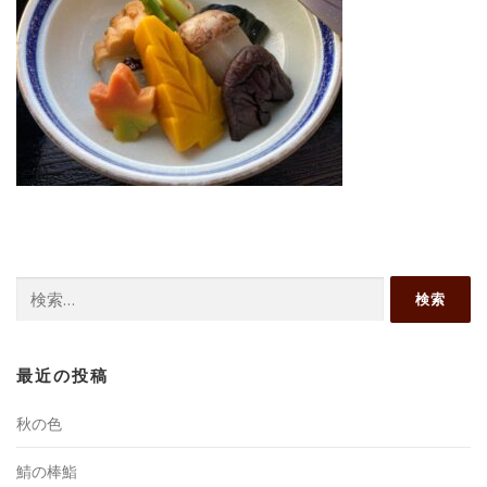
検
索:
最近の投稿
秋の色
鯖の棒鮨