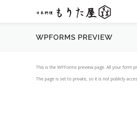
コ
ン
テ
ン
ツ
WPFORMS PREVIEW
へ
ス
キ
ッ
プ
This is the WPForms preview page. All your form pr
The page is set to private, so it is not publicly acc