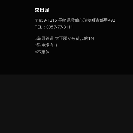
森田屋
〒859-1215 長崎県雲仙市瑞穂町古部甲492
TEL：0957-77-3111
○島原鉄道 大正駅から徒歩約1分
○駐車場有り
○不定休