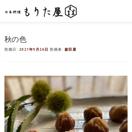
コ
ン
テ
ン
ツ
へ
BLOG
お問い合わせ
秋の色
ス
キ
投稿日:
2021年9月26日
投稿者:
森田屋
ッ
プ